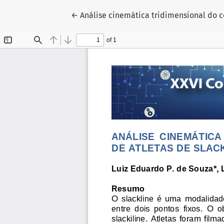
Voltar aos Detalhes do Artigo
←
Análise cinemática tridimensional do 