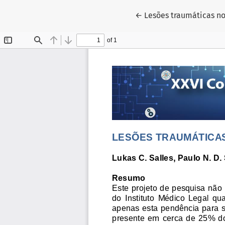
Voltar aos Detalhes do
←
Lesões traumáticas no