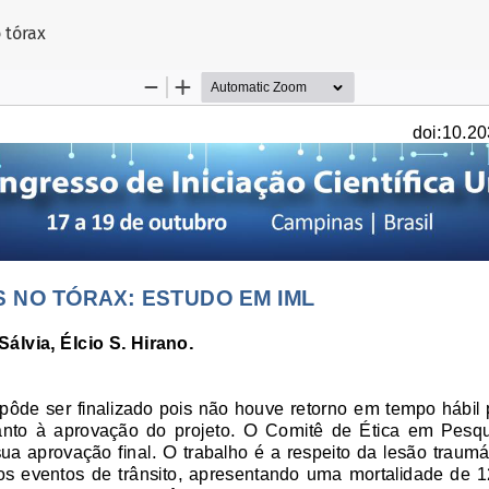
 Artigo
 tórax