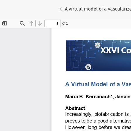
Voltar aos Detalhes do Artigo
←
A virtual model of a vasculariz