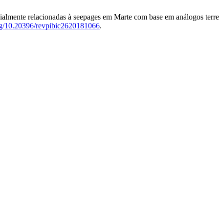
cialmente relacionadas à seepages em Marte com base em análogos terre
org/10.20396/revpibic2620181066
.