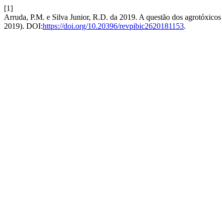
[1]
Arruda, P.M. e Silva Junior, R.D. da 2019. A questão dos agrotóxicos 
2019). DOI:
https://doi.org/10.20396/revpibic2620181153
.