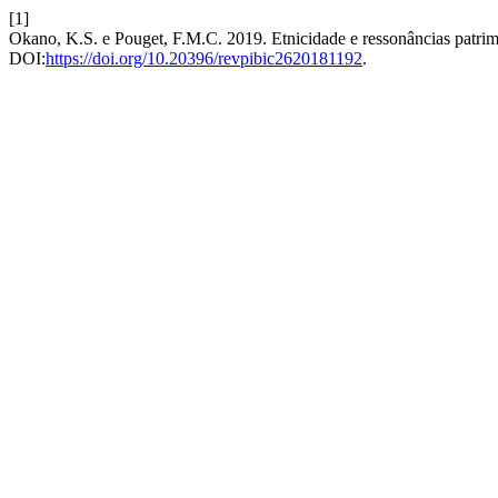
[1]
Okano, K.S. e Pouget, F.M.C. 2019. Etnicidade e ressonâncias patrimo
DOI:
https://doi.org/10.20396/revpibic2620181192
.