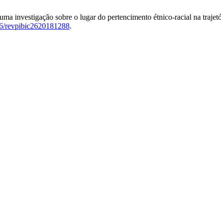
 uma investigação sobre o lugar do pertencimento étnico-racial na traje
396/revpibic2620181288
.