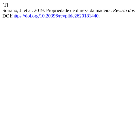
[1]
Soriano, J. et al. 2019. Propriedade de dureza da madeira.
Revista do
DOI:
https://doi.org/10.20396/revpibic2620181440
.