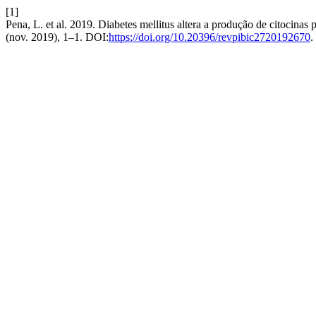
[1]
Pena, L. et al. 2019. Diabetes mellitus altera a produção de citocinas
(nov. 2019), 1–1. DOI:
https://doi.org/10.20396/revpibic2720192670
.