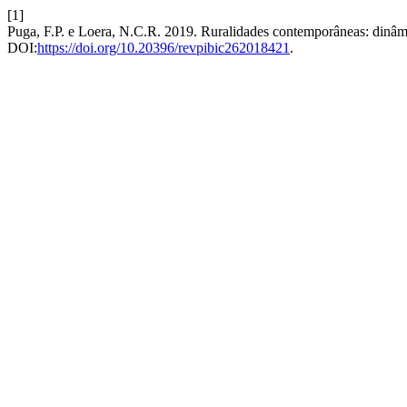
[1]
Puga, F.P. e Loera, N.C.R. 2019. Ruralidades contemporâneas: dinâmi
DOI:
https://doi.org/10.20396/revpibic262018421
.