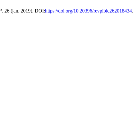
P
. 26 (jan. 2019). DOI:
https://doi.org/10.20396/revpibic262018434
.