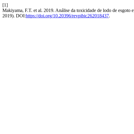
[1]
Makiyama, F.T. et al. 2019. Análise da toxicidade de lodo de esgoto
2019). DOI:
https://doi.org/10.20396/revpibic262018437
.