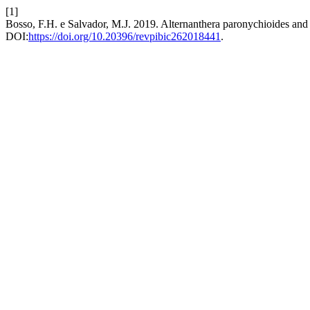
[1]
Bosso, F.H. e Salvador, M.J. 2019. Alternanthera paronychioides and t
DOI:
https://doi.org/10.20396/revpibic262018441
.