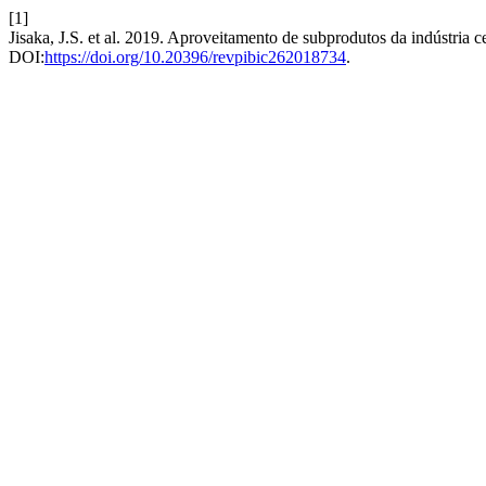
[1]
Jisaka, J.S. et al. 2019. Aproveitamento de subprodutos da indústria c
DOI:
https://doi.org/10.20396/revpibic262018734
.