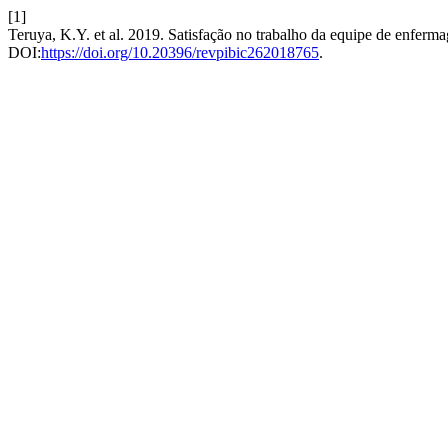
[1]
Teruya, K.Y. et al. 2019. Satisfação no trabalho da equipe de enferm
DOI:
https://doi.org/10.20396/revpibic262018765
.