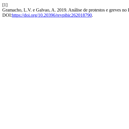
[1]
Gramacho, L.V. e Galvao, A. 2019. Análise de protestos e greves no 
DOI:
https://doi.org/10.20396/revpibic262018790
.