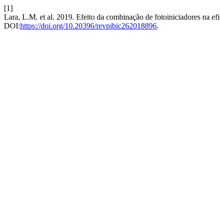
[1]
Lara, L.M. et al. 2019. Efeito da combinação de fotoiniciadores na ef
DOI:
https://doi.org/10.20396/revpibic262018896
.