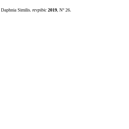
o Daphnia Similis.
revpibic
2019
, Nº 26.