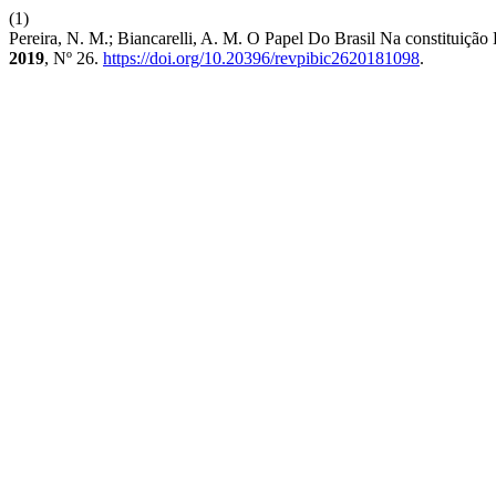
(1)
Pereira, N. M.; Biancarelli, A. M. O Papel Do Brasil Na constitu
2019
, Nº 26.
https://doi.org/10.20396/revpibic2620181098
.