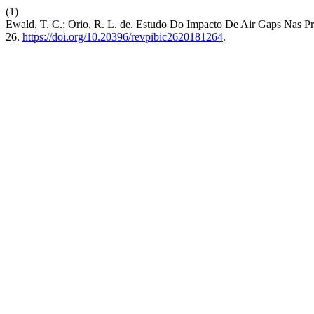
(1)
Ewald, T. C.; Orio, R. L. de. Estudo Do Impacto De Air Gaps Nas Pro
26.
https://doi.org/10.20396/revpibic2620181264
.