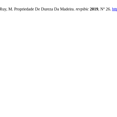
. Z.; Ruy, M. Propriedade De Dureza Da Madeira.
revpibic
2019
, Nº 26.
ht