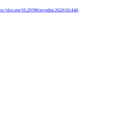
tps://doi.org/10.20396/revpibic2620181440
.