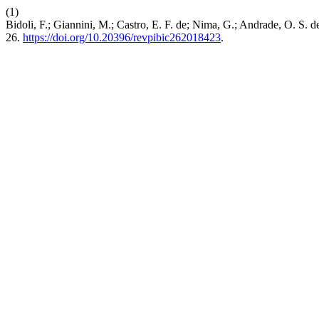
(1)
Bidoli, F.; Giannini, M.; Castro, E. F. de; Nima, G.; Andrade, O. S
26.
https://doi.org/10.20396/revpibic262018423
.