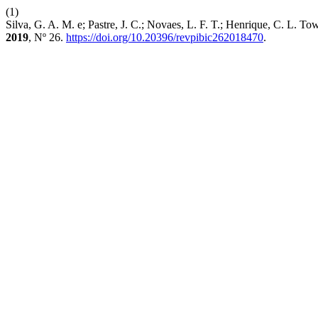
(1)
Silva, G. A. M. e; Pastre, J. C.; Novaes, L. F. T.; Henrique, C. L.
2019
, Nº 26.
https://doi.org/10.20396/revpibic262018470
.