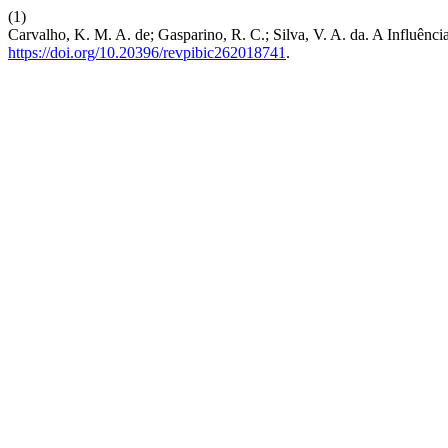
(1)
Carvalho, K. M. A. de; Gasparino, R. C.; Silva, V. A. da. A Influên
https://doi.org/10.20396/revpibic262018741
.