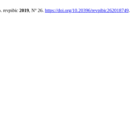
o.
revpibic
2019
, Nº 26.
https://doi.org/10.20396/revpibic262018749
.