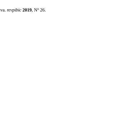
iva.
revpibic
2019
, Nº 26.