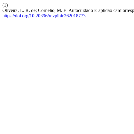
(1)
Oliveira, L. R. de; Cornelio, M. E. Autocuidado E aptidão cardiorresp
https://doi.org/10.20396/revpibic262018773
.