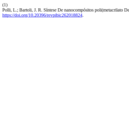
(1)
Polli, L.; Bartoli, J. R. Síntese De nanocompósitos poli(metacrila
https://doi.org/10.20396/revpibic262018824
.