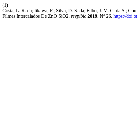
(1)
Costa, L. R. da; Iikawa, F.; Silva, D. S. da; Filho, J. M. C. da S.;
Filmes Intercalados De ZnO SiO2.
revpibic
2019
, Nº 26.
https://doi