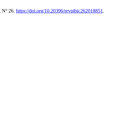
, Nº 26.
https://doi.org/10.20396/revpibic262018851
.