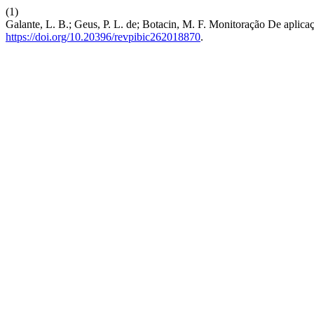
(1)
Galante, L. B.; Geus, P. L. de; Botacin, M. F. Monitoração De apli
https://doi.org/10.20396/revpibic262018870
.