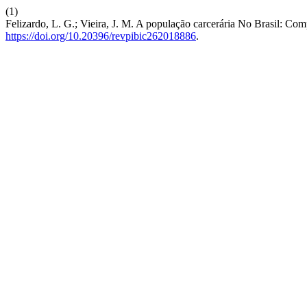
(1)
Felizardo, L. G.; Vieira, J. M. A população carcerária No Brasil: Comp
https://doi.org/10.20396/revpibic262018886
.