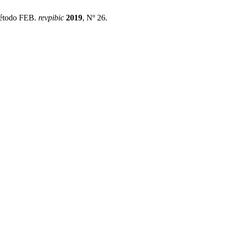
 método FEB.
revpibic
2019
, Nº 26.