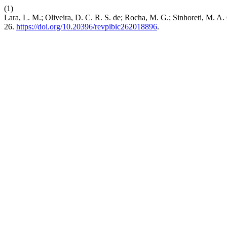
(1)
Lara, L. M.; Oliveira, D. C. R. S. de; Rocha, M. G.; Sinhoreti, M. 
26.
https://doi.org/10.20396/revpibic262018896
.