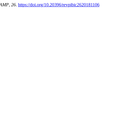
ICAMP
,
26
.
https://doi.org/10.20396/revpibic2620181106