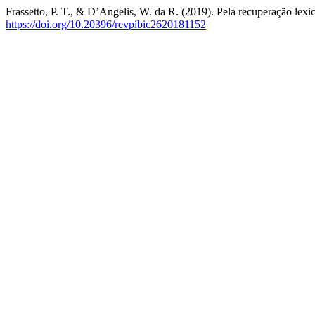
Frassetto, P. T., & D’Angelis, W. da R. (2019). Pela recuperação lexi
https://doi.org/10.20396/revpibic2620181152