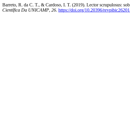
Barreto, R. da C. T., & Cardoso, I. T. (2019). Lector scrupulosus: s
Científica Da UNICAMP
,
26
.
https://doi.org/10.20396/revpibic2620