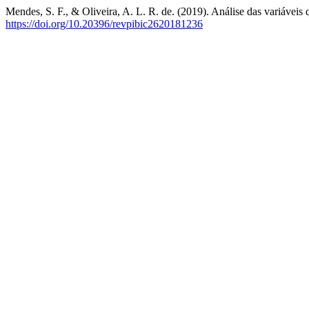
Mendes, S. F., & Oliveira, A. L. R. de. (2019). Análise das variáveis 
https://doi.org/10.20396/revpibic2620181236