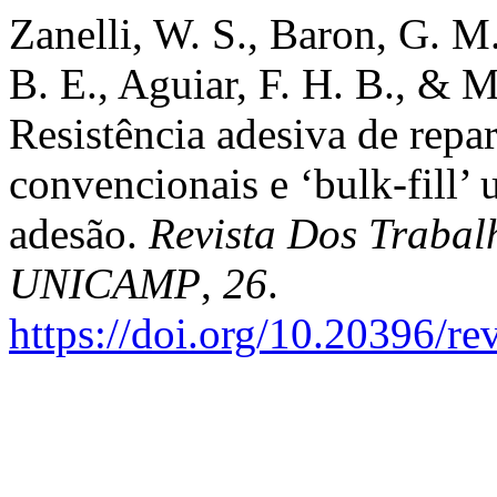
Zanelli, W. S., Baron, G. M.
B. E., Aguiar, F. H. B., & M
Resistência adesiva de repa
convencionais e ‘bulk-fill’ 
adesão.
Revista Dos Trabal
UNICAMP
,
26
.
https://doi.org/10.20396/r