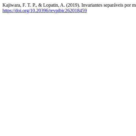
Kajiwara, F. T. P., & Lopatin, A. (2019). Invariantes separáveis por 
https://doi.org/10.20396/revpibic262018459