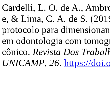
Cardelli, L. O. de A., Ambr
e, & Lima, C. A. de S. (20
protocolo para dimensionam
em odontologia com tomogr
cônico.
Revista Dos Trabal
UNICAMP
,
26
.
https://doi