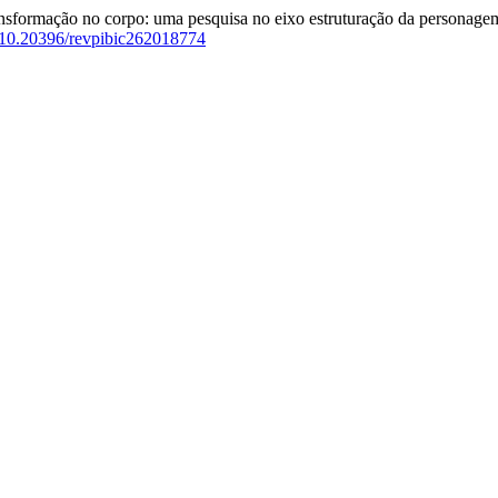
transformação no corpo: uma pesquisa no eixo estruturação da personage
g/10.20396/revpibic262018774