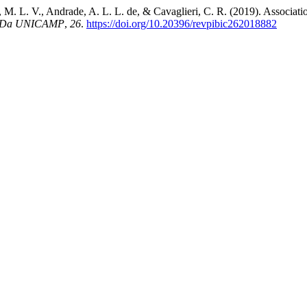
ra, M. L. V., Andrade, A. L. L. de, & Cavaglieri, C. R. (2019). Associa
ica Da UNICAMP
,
26
.
https://doi.org/10.20396/revpibic262018882