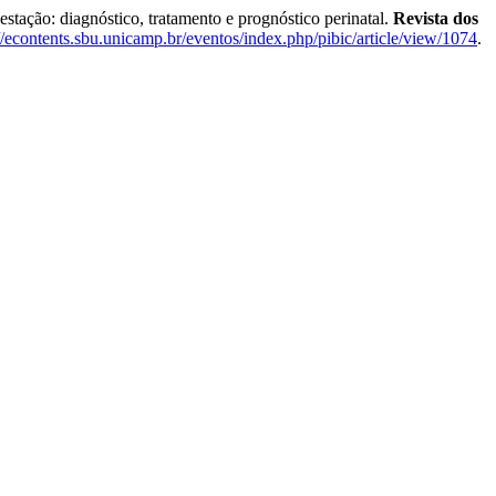
ção: diagnóstico, tratamento e prognóstico perinatal.
Revista dos
://econtents.sbu.unicamp.br/eventos/index.php/pibic/article/view/1074
.