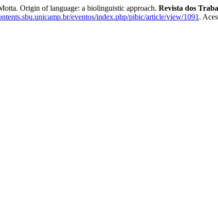
ta. Origin of language: a biolinguistic approach.
Revista dos Trab
contents.sbu.unicamp.br/eventos/index.php/pibic/article/view/1091
. Ace