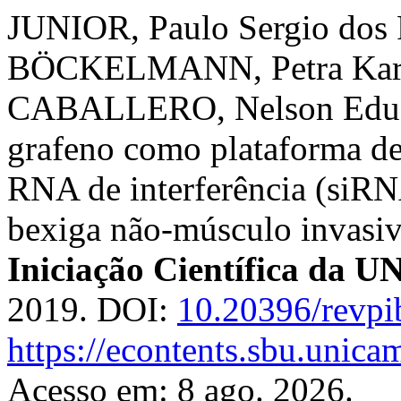
JUNIOR, Paulo Sergio dos
BÖCKELMANN, Petra Karla
CABALLERO, Nelson Eduard
grafeno como plataforma de
RNA de interferência (siRN
bexiga não-músculo invasi
Iniciação Científica da
2019. DOI:
10.20396/revp
https://econtents.sbu.unica
Acesso em: 8 ago. 2026.