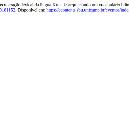
eração lexical da língua Krenak: arquitetando um vocabulário bilí
20181152
. Disponível em:
https://econtents.sbu.unicamp.br/eventos/inde