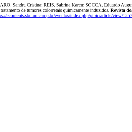
, Sandra Cristina; REIS, Sabrina Karen; SOCCA, Eduardo Augusto Ra
 tratamento de tumores colorretais quimicamente induzidos.
Revista do
ps://econtents.sbu.unicamp.br/eventos/index.php/pibic/article/view/125