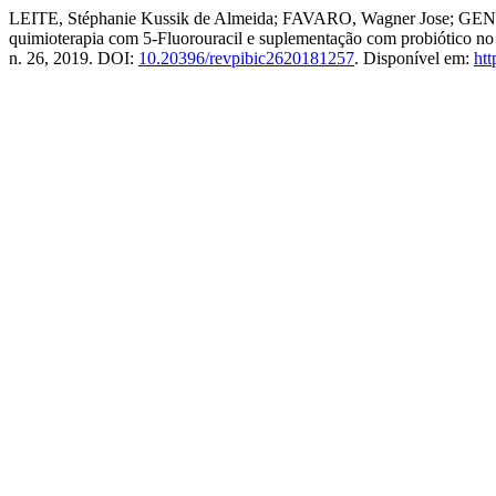
LEITE, Stéphanie Kussik de Almeida; FAVARO, Wagner Jose; GENARO
quimioterapia com 5-Fluorouracil e suplementação com probiótico no
n. 26, 2019. DOI:
10.20396/revpibic2620181257
. Disponível em:
htt