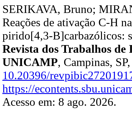
SERIKAVA, Bruno; MIRAN
Reações de ativação C-H na
pirido[4,3-B]carbazólicos: sí
Revista dos Trabalhos de I
UNICAMP
, Campinas, SP,
10.20396/revpibic2720191
https://econtents.sbu.unica
Acesso em: 8 ago. 2026.