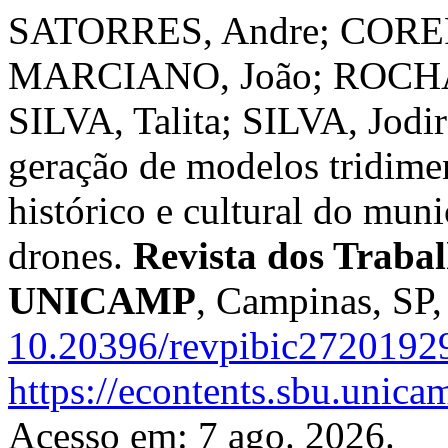
SATORRES, Andre; CORER
MARCIANO, João; ROCHA,
SILVA, Talita; SILVA, Jodir
geração de modelos tridimen
histórico e cultural do mun
drones.
Revista dos Trabal
UNICAMP
, Campinas, SP,
10.20396/revpibic2720192
https://econtents.sbu.unica
Acesso em: 7 ago. 2026.